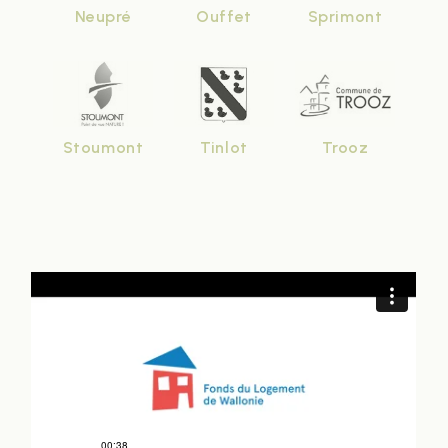
Neupré
Ouffet
Sprimont
Stoumont
Tinlot
Trooz